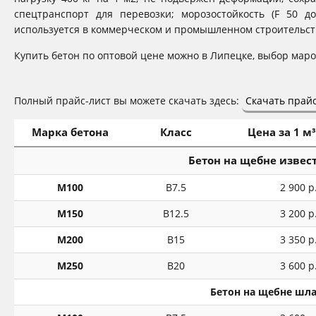
спецтранспорт для перевозки; морозостойкость (F 50 д
используется в коммерческом и промышленном строительств
Купить бетон по оптовой цене можно в Липецке, выбор мар
Полный прайс-лист вы можете скачать здесь:
Скачать прайс
Марка бетона
Класс
Цена за 1 м³
Бетон на щебне извес
М100
В7.5
2 900 р
М150
В12.5
3 200 р
М200
В15
3 350 р
М250
В20
3 600 р
Бетон на щебне шла