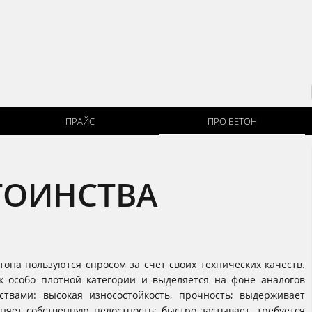
ПРАЙС
ПРО БЕТОН
ТОИНСТВА
она пользуются спросом за счет своих технических качеств.
к особо плотной категории и выделяется на фоне аналогов
вами: высокая износостойкость, прочность; выдерживает
няет собственную целостность; быстро застывает, требуется