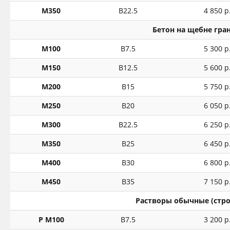
М350
В22.5
4 850 р
Бетон на щебне гра
М100
В7.5
5 300 р
М150
В12.5
5 600 р
М200
В15
5 750 р
М250
В20
6 050 р
М300
В22.5
6 250 р
М350
В25
6 450 р
М400
В30
6 800 р
М450
В35
7 150 р
Растворы обычные (стр
Р М100
В7.5
3 200 р