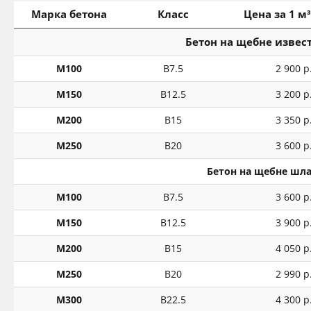
Марка бетона
Класс
Цена за 1 м³
Бетон на щебне извес
М100
В7.5
2 900 р
М150
В12.5
3 200 р
М200
В15
3 350 р
М250
В20
3 600 р
Бетон на щебне шла
М100
В7.5
3 600 р
М150
В12.5
3 900 р
М200
В15
4 050 р
М250
В20
2 990 р
М300
В22.5
4 300 р