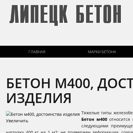
ГЛАВНАЯ
МАРКИ БЕТОНА
БЕТОН М400, ДОС
ИЗДЕЛИЯ
Тяжелые типы железобет
Бетон м400
относится 
Увеличить
следующими преимущест
нагрузку 400 кг на 1 м2; не подвержен деформации, сохра