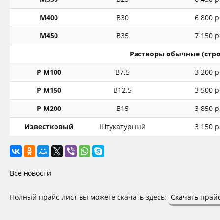
М400
В30
6 800 р
М450
В35
7 150 р
Растворы обычные (стр
Р М100
В7.5
3 200 р
Р М150
В12.5
3 500 р
Р М200
В15
3 850 р
Известковый
Штукатурный
3 150 р
Все новости
Полный прайс-лист вы можете скачать здесь:
Скачать прайс