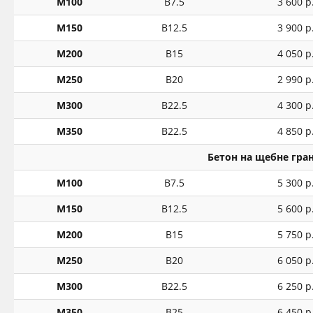
М100
В7.5
3 600 р
М150
В12.5
3 900 р
М200
В15
4 050 р
М250
В20
2 990 р
М300
В22.5
4 300 р
М350
В22.5
4 850 р
Бетон на щебне гра
М100
В7.5
5 300 р
М150
В12.5
5 600 р
М200
В15
5 750 р
М250
В20
6 050 р
М300
В22.5
6 250 р
М350
В25
6 450 р