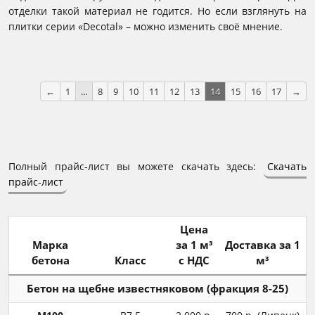
отделки такой материал не годится. Но если взглянуть на
плитки серии «Decotal» – можно изменить своё мнение.
←
1
...
8
9
10
11
12
13
14
15
16
17
→
Полный прайс-лист вы можете скачать здесь:
Скачать
прайс-лист
Цена
Марка
за 1 м³
Доставка за 1
бетона
Класс
с НДС
м³
Бетон на щебне известняковом (фракция 8-25)