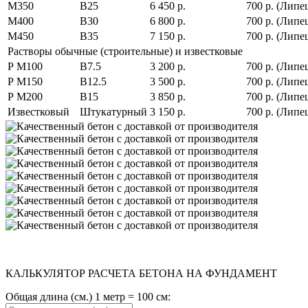
М350
В25
6 450 р.
700 р. (Липец
М400
В30
6 800 р.
700 р. (Липец
М450
В35
7 150 р.
700 р. (Липец
Растворы обычные (строительные) и известковые
Р М100
В7.5
3 200 р.
700 р. (Липец
Р М150
В12.5
3 500 р.
700 р. (Липец
Р М200
В15
3 850 р.
700 р. (Липец
Известковый
Штукатурный
3 150 р.
700 р. (Липец
КАЛЬКУЛЯТОР РАСЧЕТА БЕТОНА НА ФУНДАМЕНТ
Общая длина (см.) 1 метр = 100 см: