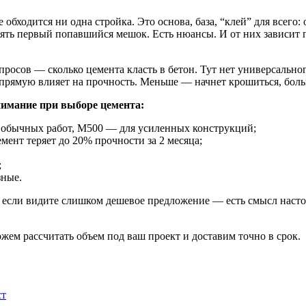
е обходится ни одна стройка. Это основа, база, “клей” для всего
взять первый попавшийся мешок. Есть нюансы. И от них зависит
росов — сколько цемента класть в бетон. Тут нет универсального
апрямую влияет на прочность. Меньше — начнет крошиться, бол
нимание при выборе цемента:
 обычных работ, М500 — для усиленных конструкций;
мент теряет до 20% прочности за 2 месяца;
;
зные.
Но если видите слишком дешевое предложение — есть смысл наст
ем рассчитать объем под ваш проект и доставим точно в срок.
ст