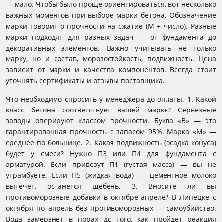
— мало. Чтобы было проще ориентироваться, вот несколько
важных моментов при выборе марки бетона. Обозначение
марки говорит о прочности на сжатие (М + число). Разные
марки подходят для разных задач — от фундамента до
декоративных элементов. Важно учитывать не только
марку, но и состав, морозостойкость, подвижность. Цена
зависит от марки и качества компонентов. Всегда стоит
уточнять сертификаты и отзывы поставщика.
Что необходимо спросить у менеджера до оплаты. 1. Какой
класс бетона соответствует вашей марке? Серьезные
заводы оперируют классом прочности. Буква «B» — это
гарантированная прочность с запасом 95%. Марка «М» —
среднее по больнице. 2. Какая подвижность (осадка конуса)
будет у смеси? Нужно П3 или П4 для фундамента с
арматурой. Если привезут П1 (густая масса) — вы не
утрамбуете. Если П5 (жидкая вода) — цементное молоко
вытечет, останется щебень. 3. Вносите ли вы
противоморозные добавки в октябре-апреле? В Липецке с
октября по апрель без противоморозных — самоубийство.
Вода замерзнет в порах до того, как пройдет реакция